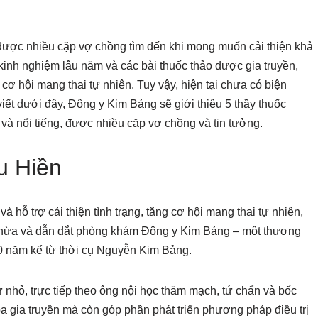
ược nhiều cặp vợ chồng tìm đến khi mong muốn cải thiện khả
inh nghiệm lâu năm và các bài thuốc thảo dược gia truyền,
g cơ hội mang thai tự nhiên. Tuy vậy, hiện tại chưa có biện
t dưới đây, Đông y Kim Bảng sẽ giới thiệu 5 thầy thuốc
i và nổi tiếng, được nhiều cặp vợ chồng và tin tưởng.
u Hiền
 hỗ trợ cải thiện tình trạng, tăng cơ hội mang thai tự nhiên,
thừa và dẫn dắt phòng khám Đông y Kim Bảng – một thương
 80 năm kể từ thời cụ Nguyễn Kim Bảng.
nhỏ, trực tiếp theo ông nội học thăm mạch, tứ chẩn và bốc
oa gia truyền mà còn góp phần phát triển phương pháp điều trị