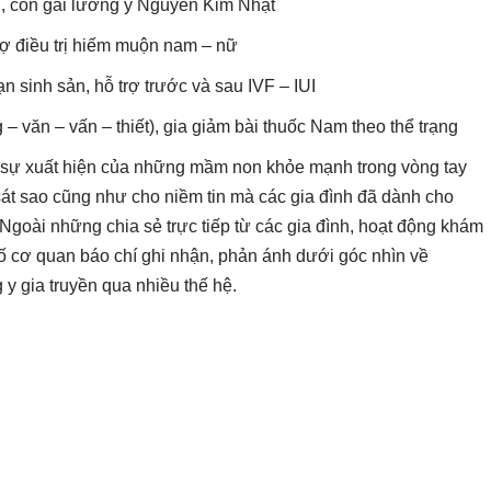
, con gái lương y Nguyễn Kim Nhật
ợ điều trị hiếm muộn nam – nữ
n sinh sản, hỗ trợ trước và sau IVF – IUI
văn – vấn – thiết), gia giảm bài thuốc Nam theo thể trạng
, sự xuất hiện của những mầm non khỏe mạnh trong vòng tay
sát sao cũng như cho niềm tin mà các gia đình đã dành cho
Ngoài những chia sẻ trực tiếp từ các gia đình, hoạt động khám
cơ quan báo chí ghi nhận, phản ánh dưới góc nhìn về
 y gia truyền qua nhiều thế hệ.