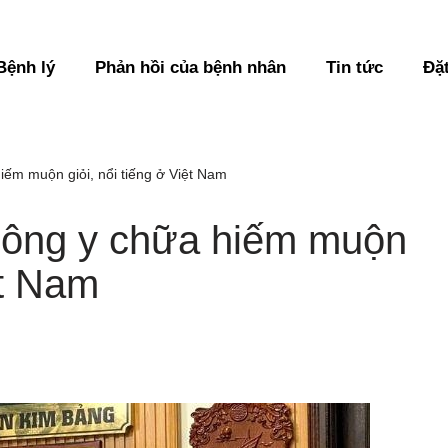
Bệnh lý
Phản hồi của bệnh nhân
Tin tức
Đặ
ếm muộn giỏi, nổi tiếng ở Việt Nam
Đông y chữa hiếm muộn
ệt Nam