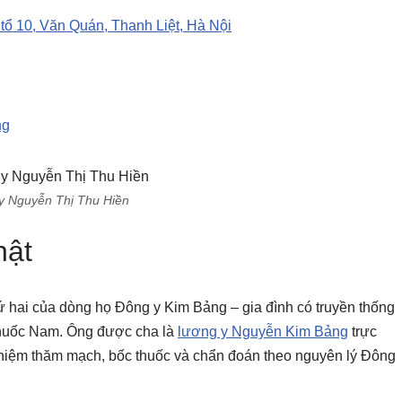
tổ 10, Văn Quán, Thanh Liệt, Hà Nội
ng
y Nguyễn Thị Thu Hiền
hật
 hai của dòng họ Đông y Kim Bảng – gia đình có truyền thống
 thuốc Nam. Ông được cha là
lương y Nguyễn Kim Bảng
trực
nghiệm thăm mạch, bốc thuốc và chẩn đoán theo nguyên lý Đông