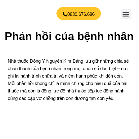
0839.676.686
Giới thiệu
Bệnh lý
Phản hồi của bệnh nhân
Tin tức
Đặt lịch khám
Chuyển
tới
nội
Phản hồi của bệnh nhân
dung
Nhà thuốc Đông Y Nguyễn Kim Bảng lưu giữ những chia sẻ
chân thành của bệnh nhân trong một cuốn sổ đặc biệt – nơi
ghi lại hành trình chữa trị và niềm hạnh phúc khi đón con.
Mỗi phản hồi không chỉ là minh chứng cho hiệu quả của bài
thuốc mà còn là động lực để nhà thuốc tiếp tục đồng hành
cùng các cặp vợ chồng trên con đường tìm con yêu.