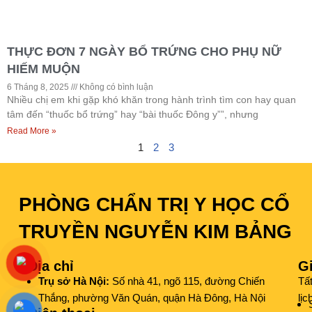
THỰC ĐƠN 7 NGÀY BỔ TRỨNG CHO PHỤ NỮ
HIẾM MUỘN
6 Tháng 8, 2025
Không có bình luận
Nhiều chị em khi gặp khó khăn trong hành trình tìm con hay quan
tâm đến “thuốc bổ trứng” hay “bài thuốc Đông y””, nhưng
Read More »
1
2
3
PHÒNG CHẨN TRỊ Y HỌC CỔ
TRUYỀN NGUYỄN KIM BẢNG
Địa chỉ
G
Trụ sở Hà Nội:
Số nhà 41, ngõ 115, đường Chiến
Tấ
Thắng, phường Văn Quán, quận Hà Đông, Hà Nội
lịc