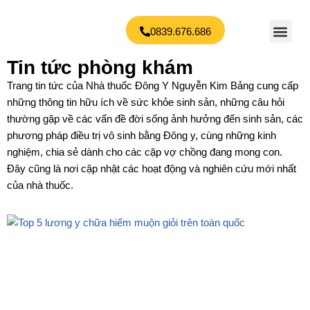
0839.676.686
Giới thiệu
Bệnh lý
Phản hồi của bệnh nhân
Tin tức
Đặt lịch khám
Chuyển
tới
Tin tức phòng khám
nội
Trang tin tức của Nhà thuốc Đông Y Nguyễn Kim Bảng cung cấp
dung
những thông tin hữu ích về sức khỏe sinh sản, những câu hỏi
thường gặp về các vấn đề đời sống ảnh hưởng đến sinh sản, các
phương pháp điều trị vô sinh bằng Đông y, cùng những kinh
nghiệm, chia sẻ dành cho các cặp vợ chồng đang mong con.
Đây cũng là nơi cập nhật các hoạt động và nghiên cứu mới nhất
của nhà thuốc.