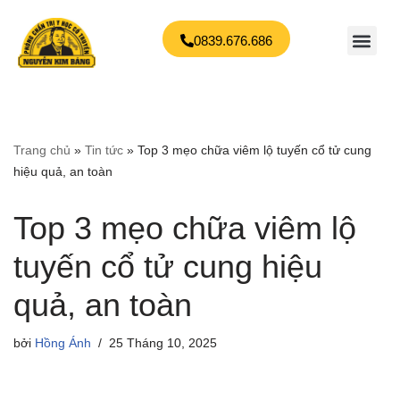
0839.676.686
Giới thiệu
Bệnh lý
Phản hồi của bệnh nhân
Tin tức
Đặt lịch khám
Chuyển
tới
nội
dung
Trang chủ
»
Tin tức
»
Top 3 mẹo chữa viêm lộ tuyến cổ tử cung
hiệu quả, an toàn
Top 3 mẹo chữa viêm lộ
tuyến cổ tử cung hiệu
quả, an toàn
bởi
Hồng Ánh
25 Tháng 10, 2025