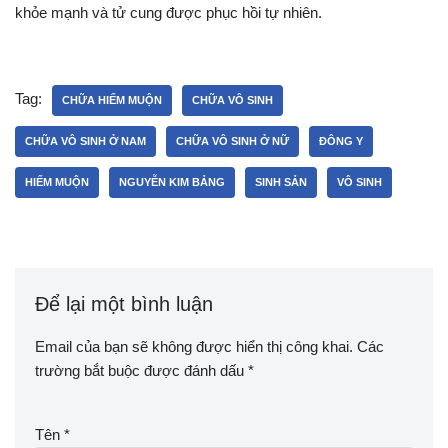
khỏe mạnh và tử cung được phục hồi tự nhiên.
Tag:
CHỮA HIẾM MUỘN
CHỮA VÔ SINH
CHỮA VÔ SINH Ở NAM
CHỮA VÔ SINH Ở NỮ
ĐÔNG Y
HIẾM MUỘN
NGUYỄN KIM BẢNG
SINH SẢN
VÔ SINH
Để lại một bình luận
Email của bạn sẽ không được hiển thị công khai.
Các
trường bắt buộc được đánh dấu
*
Tên
*