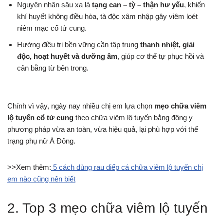
Nguyên nhân sâu xa là
tạng can – tỳ – thận hư yếu
, khiến
khí huyết không điều hòa, tà độc xâm nhập gây viêm loét
niêm mạc cổ tử cung.
Hướng điều trị bền vững cần tập trung
thanh nhiệt, giải
độc, hoạt huyết và dưỡng âm
, giúp cơ thể tự phục hồi và
cân bằng từ bên trong.
Chính vì vậy, ngày nay nhiều chị em lựa chọn
mẹo chữa viêm
lộ tuyến cổ tử cung
theo chữa viêm lộ tuyến bằng đông y –
phương pháp vừa an toàn, vừa hiệu quả, lại phù hợp với thể
trạng phụ nữ Á Đông.
>>Xem thêm:
5 cách dùng rau diếp cá chữa viêm lộ tuyến chị
em nào cũng nên biết
2. Top 3 mẹo chữa viêm lộ tuyến