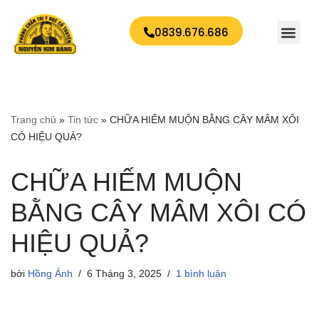
0839.676.686
Chuyển
tới
nội
dung
Trang chủ
»
Tin tức
»
CHỮA HIẾM MUỘN BẰNG CÂY MÂM XÔI
CÓ HIỆU QUẢ?
CHỮA HIẾM MUỘN
BẰNG CÂY MÂM XÔI CÓ
HIỆU QUẢ?
bởi
Hồng Ánh
6 Tháng 3, 2025
1 bình luận