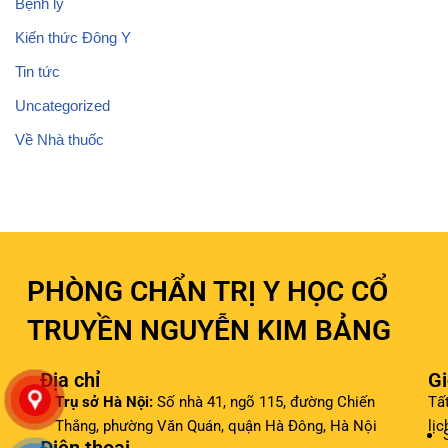
Bệnh lý
Kiến thức Đông Y
Tin tức
Uncategorized
Về Nhà thuốc
PHÒNG CHẨN TRỊ Y HỌC CỔ
TRUYỀN NGUYỄN KIM BẢNG
Địa chỉ
Gi
Trụ sở Hà Nội:
Số nhà 41, ngõ 115, đường Chiến
Tấ
Thắng, phường Văn Quán, quận Hà Đông, Hà Nội
lịc