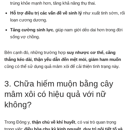
trùng khỏe mạnh hơn, tăng khả năng thụ thai.
Hỗ trợ điều trị các vấn đề về sinh lý
như xuất tinh sớm, rối
loạn cương dương.
Tăng cường sinh lực
, giúp nam giới dẻo dai hơn trong đời
sống vợ chồng.
Bên cạnh đó, những trường hợp
suy nhược cơ thể, căng
thẳng kéo dài, thận yếu dẫn đến mệt mỏi, giảm ham muốn
cũng có thể sử dụng quả mâm xôi để cải thiện tình trạng này.
3. Chữa hiếm muộn bằng cây
mâm xôi có hiệu quả với nữ
không?
Trong Đông y,
thận chủ về khí huyết
, có vai trò quan trọng
trong việc
điều hòa chu kỳ kinh nguyệt, duy trì nội tiết tố và